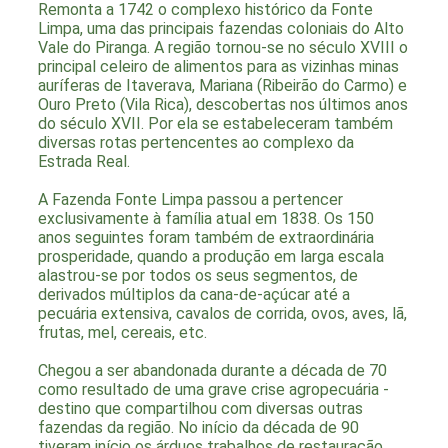
Remonta a 1742 o complexo histórico da
Fonte
Limpa,
uma das principais fazendas coloniais do
Alto
Vale do Piranga
. A região tornou-se no século XVIII o
principal celeiro de alimentos para as vizinhas minas
auríferas de Itaverava, Mariana (Ribeirão do Carmo) e
Ouro Preto (Vila Rica), descobertas nos últimos anos
do século XVII. Por ela se estabeleceram também
diversas rotas pertencentes ao complexo da
Estrada Real.
A
Fazenda Fonte Limpa
passou a pertencer
exclusivamente à família atual em 1838. Os 150
anos seguintes foram também de extraordinária
prosperidade, quando a produção em larga escala
alastrou-se por todos os seus segmentos, de
derivados múltiplos da cana-de-açúcar até a
pecuária extensiva, cavalos de corrida, ovos, aves, lã,
frutas, mel, cereais, etc.
Chegou a ser abandonada durante a década de 70
como resultado de uma grave crise agropecuária -
destino que compartilhou com diversas outras
fazendas da região. No início da década de 90
tiveram início os árduos trabalhos de restauração,